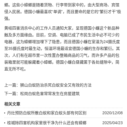
螂。这些小蟑螂是随着货物、行李带到家中的，由大型商场、宾馆
侵入民居。德国小蠊最喜欢“单调”，而且要命的是它的“繁衍才干”极
强。
黄岐四害消杀
中心的工作人员通知大家，呈现德国小蠊这个新品种
触及多方面缘由。目前，空调、电脑已成了市民生活中必不可少的
电器，这为蟑螂增加埋下了隐患，而且德国小蠊在室温为24摄氏度
至35摄氏度时最生动，恒温环境最适宜德国小蠊的生存和繁衍。其
次，人们有在超市里一次性置办整箱商品的习气，而许多产品的包
装箱里就可能躲藏着小蟑螂。德国小蠊白昼藏匿于各处缝隙中，简
直无所不吃。
上一篇：
狮山白蚁防治杀死白蚁安全又有效的方法
下一篇：
松岗白蚁危害常常发生在房屋建筑
相关文章
丹灶预防白蚁所散白蚁和家白蚁头部有何区别
2020/12/08
桂城除四害机构家里很干净为什么还会有蟑螂
2025/04/23