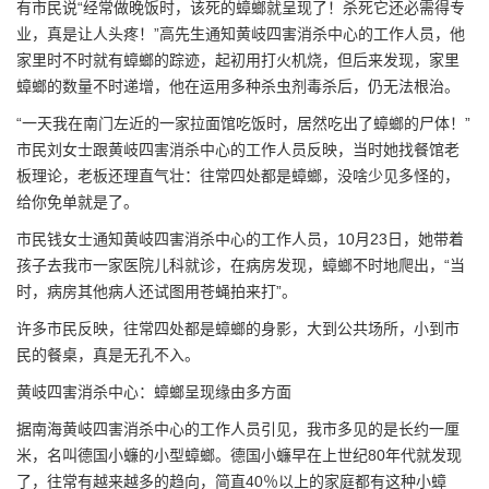
有市民说“经常做晚饭时，该死的蟑螂就呈现了！杀死它还必需得专
业，真是让人头疼！”高先生通知黄岐四害消杀中心的工作人员，他
家里时不时就有蟑螂的踪迹，起初用打火机烧，但后来发现，家里
蟑螂的数量不时递增，他在运用多种杀虫剂毒杀后，仍无法根治。
“一天我在南门左近的一家拉面馆吃饭时，居然吃出了蟑螂的尸体！”
市民刘女士跟黄岐四害消杀中心的工作人员反映，当时她找餐馆老
板理论，老板还理直气壮：往常四处都是蟑螂，没啥少见多怪的，
给你免单就是了。
市民钱女士通知黄岐四害消杀中心的工作人员，10月23日，她带着
孩子去我市一家医院儿科就诊，在病房发现，蟑螂不时地爬出，“当
时，病房其他病人还试图用苍蝇拍来打”。
许多市民反映，往常四处都是
蟑螂
的身影，大到公共场所，小到市
民的餐桌，真是无孔不入。
黄岐四害消杀中心：蟑螂呈现缘由多方面
据
南海黄岐四害消杀
中心的工作人员引见，我市多见的是长约一厘
米，名叫德国小蠊的小型蟑螂。德国小蠊早在上世纪80年代就发现
了，往常有越来越多的趋向，简直40％以上的家庭都有这种小蟑